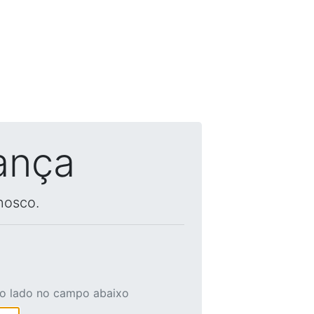
ança
nosco.
ao lado no campo abaixo