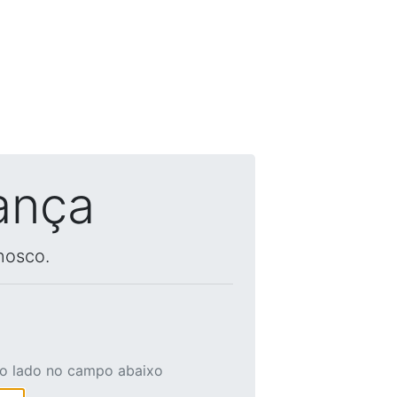
ança
nosco.
ao lado no campo abaixo